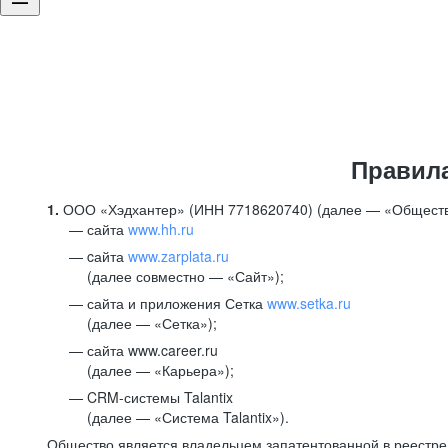
Правил
1.
ООО «Хэдхантер» (ИНН 7718620740) (далее — «Обществ
сайта
www.hh.ru
cайта
www.zarplata.ru
(далее совместно — «Сайт»);
сайта и приложения Сетка
www.setka.ru
(далее — «Сетка»);
сайта www.career.ru
(далее — «Карьера»);
CRM-системы Talantix
(далее — «Система Talantix»).
Общество является владельцем запатентованной в реестр