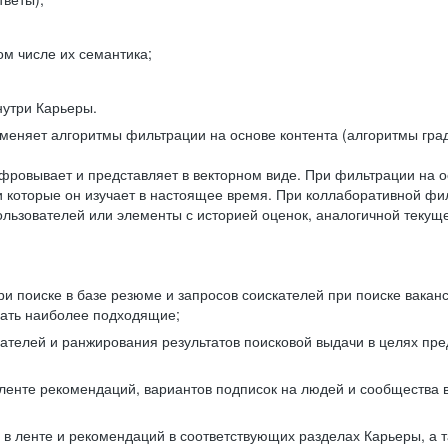
ом числе их семантика;
нутри Карьеры.
еняет алгоритмы фильтрации на основе контента (алгоритмы град
фровывает и представляет в векторном виде. При фильтрации на о
ли которые он изучает в настоящее время. При коллаборативной ф
льзователей или элементы с историей оценок, аналогичной текущ
и поиске в базе резюме и запросов соискателей при поиске вакан
рать наиболее подходящие;
одателей и ранжирования результатов поисковой выдачи в целях п
 ленте рекомендаций, вариантов подписок на людей и сообщества 
 в ленте и рекомендаций в соответствующих разделах Карьеры, а