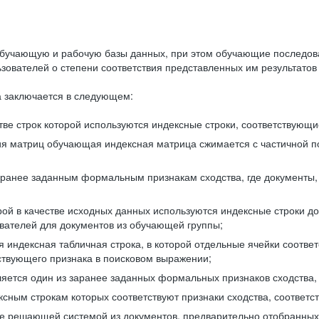
бучающую и рабочую базы данных, при этом обучающие последов
ователей о степени соответствия представленных им результатов 
 заключается в следующем:
ве строк которой используются индексные строки, соответствующ
ия матриц обучающая индексная матрица сжимается с частичной п
аранее заданным формальным признакам сходства, где документы,
ой в качестве исходных данных используются индексные строки д
ователей для документов из обучающей группы;
индексная табличная строка, в которой отдельные ячейки соответ
тствующего признака в поисковом выражении;
ляется один из заранее заданных формальных признаков сходства
ксным строкам которых соответствуют признаки сходства, соотве
е решающей системой из документов, предварительно отобранных 