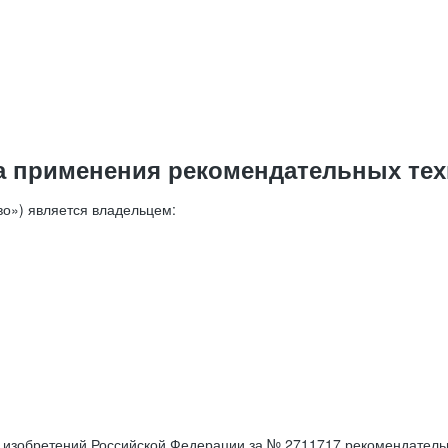
а применения рекомендательных тех
о») является владельцем:
е изобретений Российской Федерации за № 2711717 рекомендатель