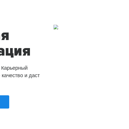
ая
ация
 Карьерный
о качество и даст