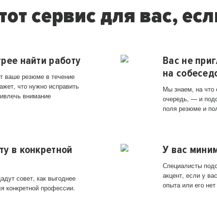
тот сервис для вас, есл
трее найти работу
Вас не при
на собесед
т ваше резюме в течение
ажет, что нужно исправить
Мы знаем, на что
ривлечь внимание
очередь, — и под
поля резюме и по
ту в конкретной
У вас мини
Специалисты подс
акцент, если у в
адут совет, как выгоднее
опыта или его нет
ля конкретной профессии.