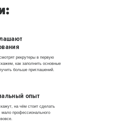
и:
глашают
ования
 смотрят рекрутеры в первую
скажем, как заполнить основные
лучить больше приглашений.
мальный опыт
кажут, на чём стоит сделать
ас мало профессионального
 вовсе.