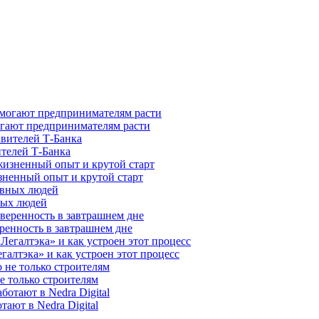
гают предпринимателям расти
ителей Т-Банка
зненный опыт и крутой старт
ных людей
ренность в завтрашнем дне
галтэка» и как устроен этот процесс
е только строителям
ают в Nedra Digital