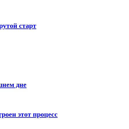
рутой старт
шнем дне
роен этот процесс