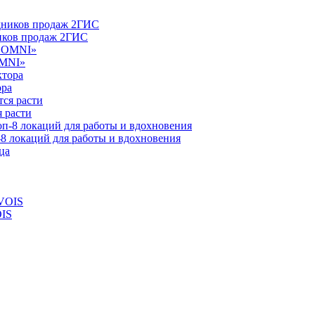
ников продаж 2ГИС
OMNI»
ора
 расти
-8 локаций для работы и вдохновения
OIS