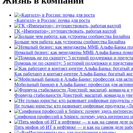
Жизнь в компании
«Каргилл» в России: почва для роста
ГК «Император»: путешествовать, работая вахтой
Больше чем работа: как устроены сообщества Билайна
Немалый бизнес: как менеджеры ММБ Альфа-Банка помо
Помощь не по скрипту: 5 историй поддержки и представ
Как работают в контакт-центре Альфа-Банка: богатый жи
Мобильный банкир в Альфа-Банке: профессия для актив
Формула стабильности Донстрой: масштаб, команда и уве
Не только юристы: кто развивает цифровые продукты «Ле
Симфония профессий в Sminex: почему здесь интересно н
Пять мифов об ИТ в нефтянке — и как на самом деле работ