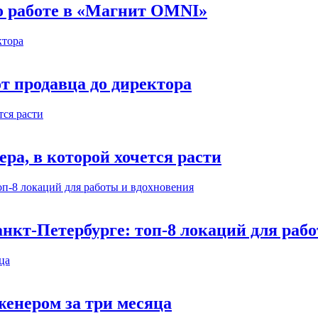
 о работе в «Магнит OMNI»
т продавца до директора
а, в которой хочется расти
нкт-Петербурге: топ-8 локаций для раб
енером за три месяца